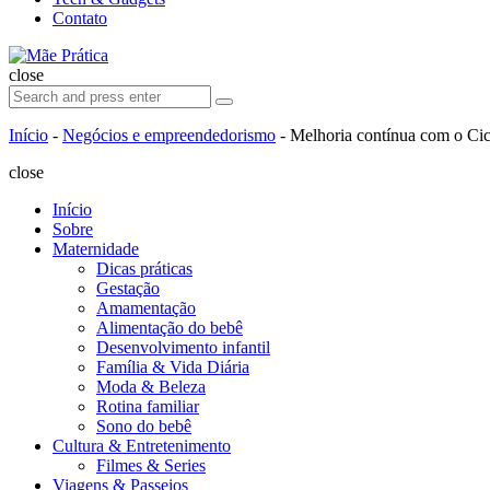
Contato
Search
Mãe
Prática
close
Search
Search
for:
Início
-
Negócios e empreendedorismo
-
Melhoria contínua com o C
close
Início
Sobre
Maternidade
Dicas práticas
Gestação
Amamentação
Alimentação do bebê
Desenvolvimento infantil
Família & Vida Diária
Moda & Beleza
Rotina familiar
Sono do bebê
Cultura & Entretenimento
Filmes & Series
Viagens & Passeios