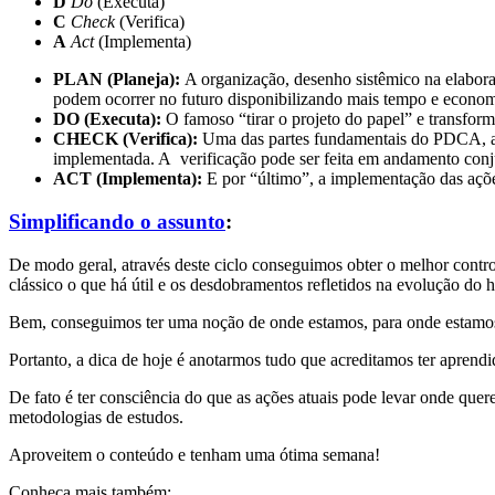
D
Do
(Executa)
C
Check
(Verifica)
A
Act
(Implementa)
PLAN (Planeja):
A organização, desenho sistêmico na elabora
podem ocorrer no futuro disponibilizando mais tempo e econom
DO (Executa):
O famoso “tirar o projeto do papel” e transform
CHECK (Verifica):
Uma das partes fundamentais do PDCA, a p
implementada. A verificação pode ser feita em andamento conjun
ACT (Implementa):
E por “último”, a implementação das açõe
Simplificando o assunto
:
De modo geral, através deste ciclo conseguimos obter o melhor 
clássico o que há útil e os desdobramentos refletidos na evolução do h
Bem, conseguimos ter uma noção de onde estamos, para onde estamos
Portanto, a dica de hoje é anotarmos tudo que acreditamos ter apren
De fato é ter consciência do que as ações atuais pode levar onde que
metodologias de estudos.
Aproveitem o conteúdo e tenham uma ótima semana!
Conheça mais também: