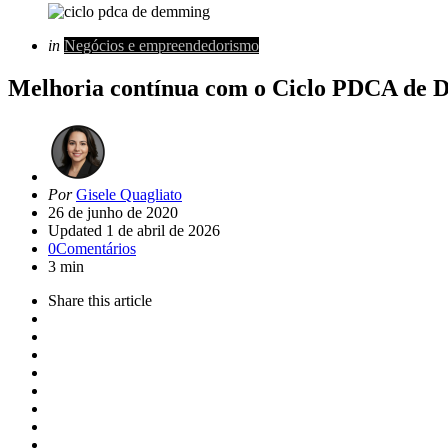
Categorias
Posted
in
Negócios e empreendedorismo
in
Melhoria contínua com o Ciclo PDCA de 
Artigo
Por
Gisele Quagliato
de
26 de junho de 2020
Updated
1 de abril de 2026
0
Comentários
3 min
Share
this article