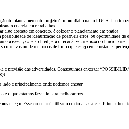
ção do planejamento do projeto é primordial para no PDCA. Isto impede
izando energia em retrabalhos.
ar algo abstrato em concreto, é colocar o planejamento em prática.
ossibilidade de identificação de possíveis erros, ou oportunidade de
to a execução e ao final para uma análise criteriosa do funcionamento 
s corretivas ou de melhorias de forma que esteja em constante aperfei
controle e previsão das adversidades. Conseguimos enxergar “POS
oje.
 indo e principalmente onde podemos chegar.
dido e o que estamos fazendo para melhorarmos.
remos chegar. Esse conceito é utilizado em todas as áreas. Principalmen