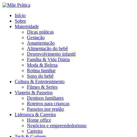
Menu
Search
Menu
Início
Sobre
Maternidade
Dicas práticas
Gestação
Amamentação
Alimentação do bebê
Desenvolvimento infantil
Família & Vida Diária
Moda & Beleza
Rotina familiar
Sono do bebê
Cultura & Entretenimento
Filmes & Series
Viagens & Passeios
Destinos familiares
Roteiros para crianças
Passeios por região
Liderança & Carreira
Home office
Negócios e empreendedorismo
Carreira
Tech & Gadgets