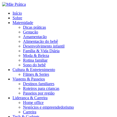
Menu
Search
Menu
Início
Sobre
Maternidade
Dicas práticas
Gestação
Amamentação
Alimentação do bebê
Desenvolvimento infantil
Família & Vida Diária
Moda & Beleza
Rotina familiar
Sono do bebê
Cultura & Entretenimento
Filmes & Series
Viagens & Passeios
Destinos familiares
Roteiros para crianças
Passeios por região
Liderança & Carreira
Home office
Negócios e empreendedorismo
Carreira
Tech & Gadgets