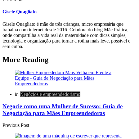
Gisele Quagliato
Gisele Quagliato é mãe de três crianças, micro empresária que
trabalha com internet desde 2016. Criadora do blog Mãe Prática,
onde compartilha a vida real da maternidade com dicas simples,
tecnologia e organização para tornar a rotina mais leve, possível e
sem culpa.
More Reading
Post
navigation
Posted
in
Negócios e empreendedorismo
in
Negocie como uma Mulher de Sucesso: Guia de
Negociação para Mães Empreendedoras
Previous Post