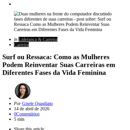
Categorias
Posted
in
Liderança & Carreira
in
Carreira
Surf ou Ressaca: Como as Mulheres
Podem Reinventar Suas Carreiras em
Diferentes Fases da Vida Feminina
Artigo
Por
Gisele Quagliato
de
14 de abril de 2026
0
Comentários
5 min
Share
this article