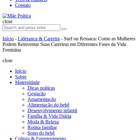
Contato
Search
Mãe
Prática
close
Search
Search
for:
Início
-
Liderança & Carreira
-
Surf ou Ressaca: Como as Mulheres
Podem Reinventar Suas Carreiras em Diferentes Fases da Vida
Feminina
close
Início
Sobre
Maternidade
Dicas práticas
Gestação
Amamentação
Alimentação do bebê
Desenvolvimento infantil
Família & Vida Diária
Moda & Beleza
Rotina familiar
Sono do bebê
Cultura & Entretenimento