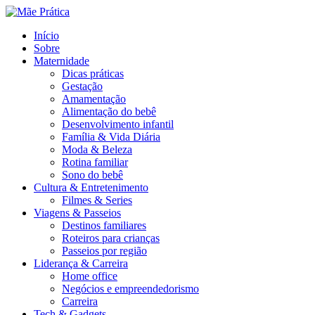
Menu
Search
Menu
Início
Sobre
Maternidade
Dicas práticas
Gestação
Amamentação
Alimentação do bebê
Desenvolvimento infantil
Família & Vida Diária
Moda & Beleza
Rotina familiar
Sono do bebê
Cultura & Entretenimento
Filmes & Series
Viagens & Passeios
Destinos familiares
Roteiros para crianças
Passeios por região
Liderança & Carreira
Home office
Negócios e empreendedorismo
Carreira
Tech & Gadgets