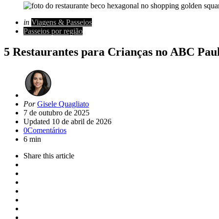
Categorias
Posted
in
Viagens & Passeios
in
Passeios por região
5 Restaurantes para Crianças no ABC Paul
Artigo
Por
Gisele Quagliato
de
7 de outubro de 2025
Updated
10 de abril de 2026
0
Comentários
6 min
Share
this article