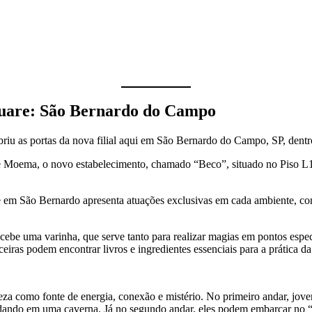
quare: São Bernardo do Campo
abriu as portas da nova filial aqui em São Bernardo do Campo, SP, den
de Moema, o novo estabelecimento, chamado “Beco”, situado no Piso L1
 em São Bernardo apresenta atuações exclusivas em cada ambiente, conf
recebe uma varinha, que serve tanto para realizar magias em pontos esp
eiras podem encontrar livros e ingredientes essenciais para a prática d
reza como fonte de energia, conexão e mistério. No primeiro andar, jo
tudando em uma caverna. Já no segundo andar, eles podem embarcar no