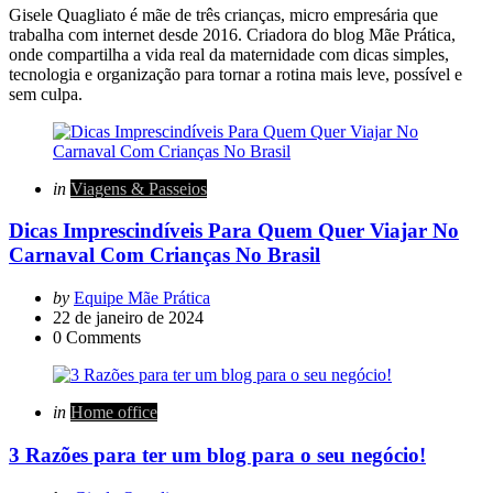
Gisele Quagliato é mãe de três crianças, micro empresária que
trabalha com internet desde 2016. Criadora do blog Mãe Prática,
onde compartilha a vida real da maternidade com dicas simples,
tecnologia e organização para tornar a rotina mais leve, possível e
sem culpa.
Categories
Posted
in
Viagens & Passeios
in
Dicas Imprescindíveis Para Quem Quer Viajar No
Carnaval Com Crianças No Brasil
Posted
by
Equipe Mãe Prática
by
22 de janeiro de 2024
0
Comments
Categories
Posted
in
Home office
in
3 Razões para ter um blog para o seu negócio!