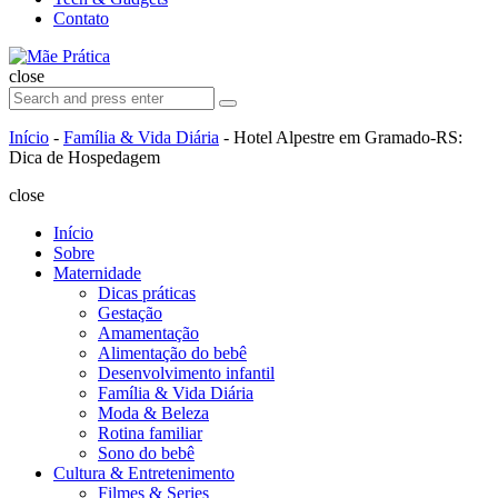
Contato
Search
Mãe
Prática
close
Search
Search
for:
Início
-
Família & Vida Diária
-
Hotel Alpestre em Gramado-RS:
Dica de Hospedagem
close
Início
Sobre
Maternidade
Dicas práticas
Gestação
Amamentação
Alimentação do bebê
Desenvolvimento infantil
Família & Vida Diária
Moda & Beleza
Rotina familiar
Sono do bebê
Cultura & Entretenimento
Filmes & Series