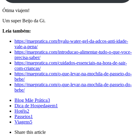
Ótima viajem!
Um super Beijo da Gi.
Leia também:
https://maepratica.com/hyalu-water-gel-da-adcos-anti-idade-
vale-a-pena/
https://maepratica.com/introducao-alimentar-tudo-o-que-voce-
precisa-saber/
https://maepratica.com/cuidados-essenciais-na-hora-de-sair-
com-criancas/
https://maepratica.com/o-que-levar-na-mochila-de-passeio-do-
bebe/
https://maepratica.com/o-que-levar-na-mochila-de-passeio-do-
bebe/
Blog Mãe Prática
3
Dica de Hospedagem
1
Hotéis
2
Passeios
1
Viagens
5
Share
this article