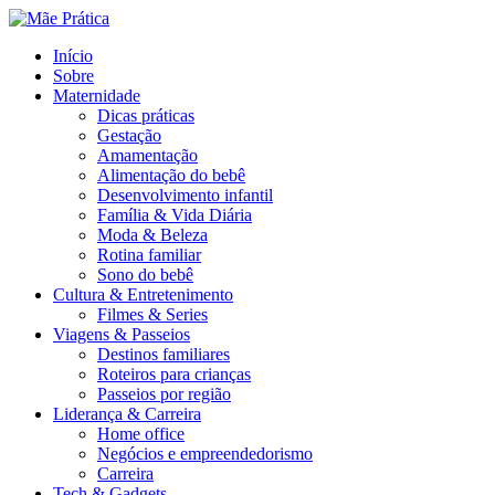
Menu
Search
Menu
Início
Sobre
Maternidade
Dicas práticas
Gestação
Amamentação
Alimentação do bebê
Desenvolvimento infantil
Família & Vida Diária
Moda & Beleza
Rotina familiar
Sono do bebê
Cultura & Entretenimento
Filmes & Series
Viagens & Passeios
Destinos familiares
Roteiros para crianças
Passeios por região
Liderança & Carreira
Home office
Negócios e empreendedorismo
Carreira
Tech & Gadgets