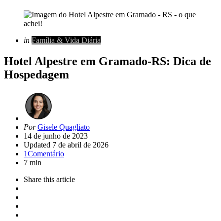
Categorias
Posted
in
Família & Vida Diária
in
Hotel Alpestre em Gramado-RS: Dica de
Hospedagem
Artigo
Por
Gisele Quagliato
de
14 de junho de 2023
Updated
7 de abril de 2026
1
Comentário
7 min
Share
this article