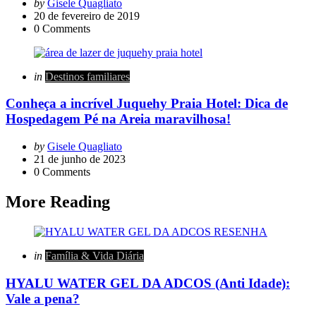
Posted
by
Gisele Quagliato
by
20 de fevereiro de 2019
0
Comments
Categories
Posted
in
Destinos familiares
in
Conheça a incrível Juquehy Praia Hotel: Dica de
Hospedagem Pé na Areia maravilhosa!
Posted
by
Gisele Quagliato
by
21 de junho de 2023
0
Comments
More Reading
Post
navigation
Posted
in
Família & Vida Diária
in
HYALU WATER GEL DA ADCOS (Anti Idade):
Vale a pena?